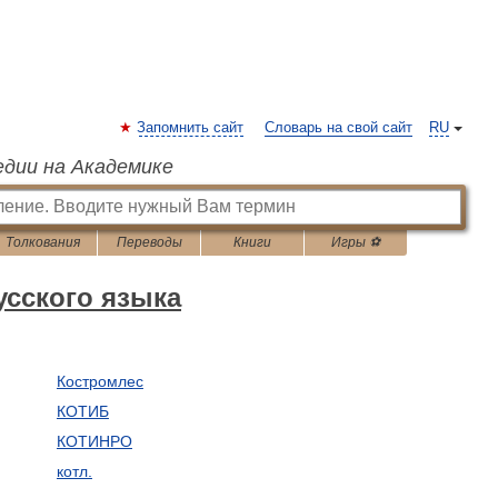
Запомнить сайт
Словарь на свой сайт
RU
едии на Академике
Толкования
Переводы
Книги
Игры ⚽
сского языка
Костромлес
КОТИБ
КОТИНРО
котл.