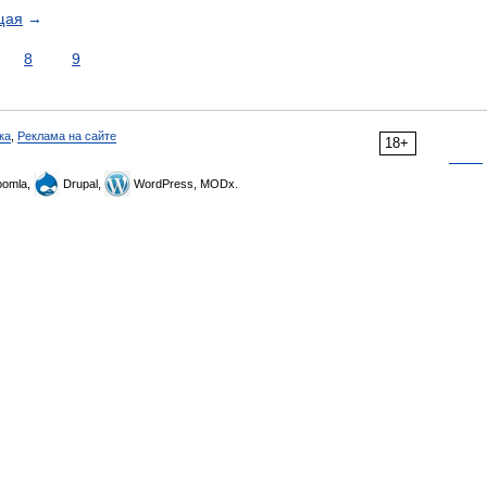
щая
→
8
9
ка
,
Реклама на сайте
18+
omla,
Drupal,
WordPress, MODx.