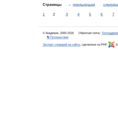
Страницы
←
предыдущая
следую
1
2
3
4
5
6
7
© Академик, 2000-2026
Обратная связь:
Техподдерж
👣 Путешествия
Экспорт словарей на сайты
, сделанные на PHP,
Jo