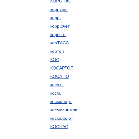
КОРОНАС
корпункт
корр.
корр.счет
корсчет
корТАСС
кортоп
КОС
КОСАРТОП
КОСАТЮ
косв.п.
косм.
космопорт
космоснимок
космофлот
КОСПАС