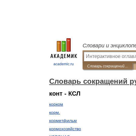
Словари и энциклоп
academic.ru
Словарь сокращений русского языка
Словарь сокращений ру
конт - КСЛ
корком
корм.
корметфильм
кормохозяйство